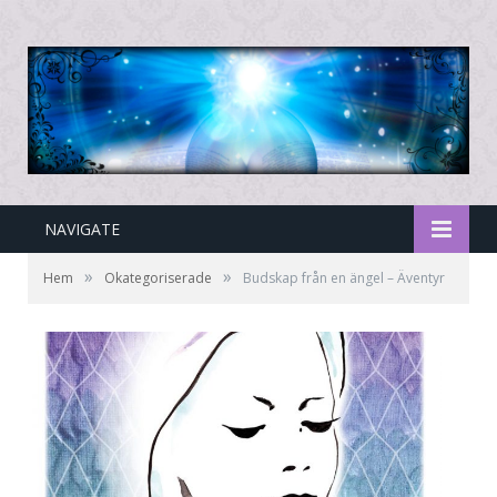
NAVIGATE
»
»
Hem
Okategoriserade
Budskap från en ängel – Äventyr