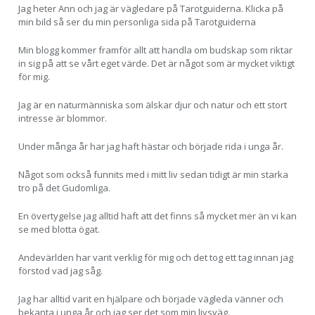
Jag heter Ann och jag är vägledare på Tarotguiderna. Klicka på
min bild så ser du min personliga sida på Tarotguiderna
Min blogg kommer framför allt att handla om budskap som riktar
in sig på att se vårt eget värde. Det är något som är mycket viktigt
för mig.
Jag är en naturmänniska som älskar djur och natur och ett stort
intresse är blommor.
Under många år har jag haft hästar och började rida i unga år.
Något som också funnits med i mitt liv sedan tidigt är min starka
tro på det Gudomliga.
En övertygelse jag alltid haft att det finns så mycket mer än vi kan
se med blotta ögat.
Andevärlden har varit verklig för mig och det tog ett tag innan jag
förstod vad jag såg.
Jag har alltid varit en hjälpare och började vägleda vänner och
bekanta i unga år och jag ser det som min livsväg.