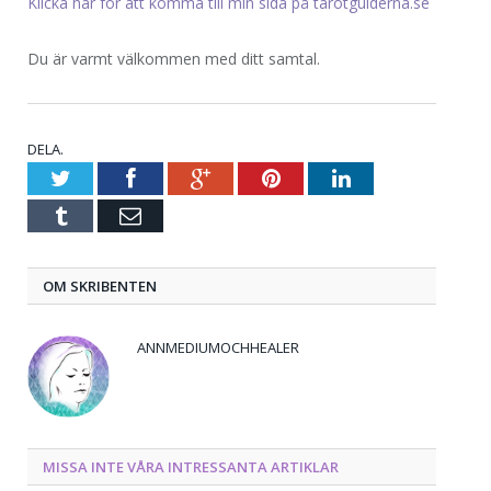
Klicka här för att komma till min sida på tarotguiderna.se
Du är varmt välkommen med ditt samtal.
DELA.
Twitter
Facebook
Google+
Pinterest
LinkedIn
Tumblr
E-
post
OM SKRIBENTEN
ANNMEDIUMOCHHEALER
MISSA INTE VÅRA INTRESSANTA ARTIKLAR