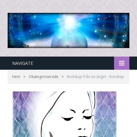
NAVIGATE
»
»
Hem
Okategoriserade
Budskap från en ängel – Kunskap