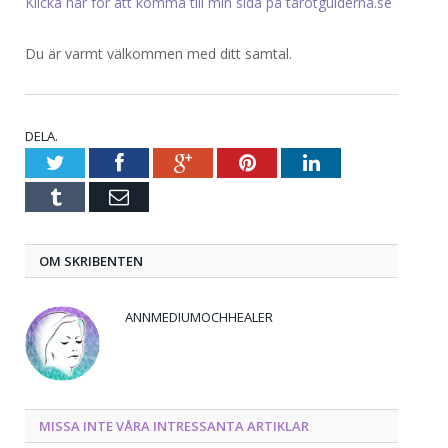
Klicka här för att komma till min sida på tarotguiderna.se
Du är varmt välkommen med ditt samtal.
DELA.
Twitter
Facebook
Google+
Pinterest
LinkedIn
Tumblr
E-
post
OM SKRIBENTEN
ANNMEDIUMOCHHEALER
MISSA INTE VÅRA INTRESSANTA ARTIKLAR