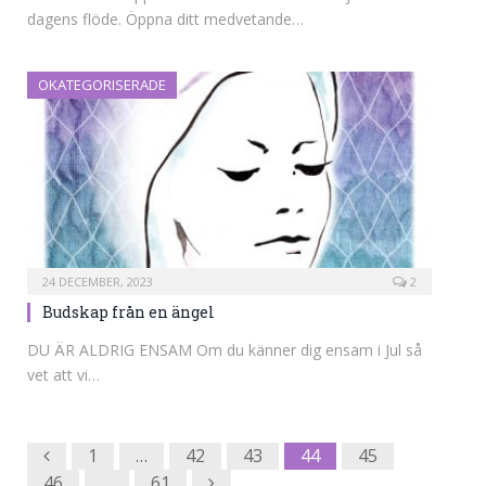
dagens flöde. Öppna ditt medvetande…
OKATEGORISERADE
24 DECEMBER, 2023
2
Budskap från en ängel
DU ÄR ALDRIG ENSAM Om du känner dig ensam i Jul så
vet att vi…
Previous
1
…
42
43
44
45
Next
46
…
61