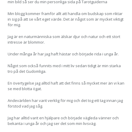
min bild så ser du min personliga sida på Tarotguiderna
Min blogg kommer framför allt att handla om budskap som riktar
in sig på att se vårt eget värde. Det är något som är mycket viktigt
för mig.
Jag är en naturmänniska som älskar djur och natur och ett stort
intresse är blommor.
Under många år har jag haft hästar och började rida i unga år.
Något som också funnits med i mitt liv sedan tidigt är min starka
tro på det Gudomliga.
En övertygelse jag alltid haft att det finns så mycket mer än vi kan
se med blotta ögat.
Andevärlden har varit verklig för mig och det tog ett tag innan jag
förstod vad jag såg.
Jag har alltid varit en hjälpare och började vägleda vänner och
bekanta i unga år och jag ser det som min livsväg.