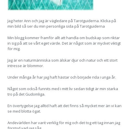
Jag heter Ann och jag är vägledare på Tarotguiderna. Klicka på
min bild så ser du min personliga sida på Tarotguiderna
Min blogg kommer framför allt att handla om budskap som riktar
in sig på att se vårt eget värde. Det är något som är mycket viktigt
för mig.
Jag är en naturmänniska som älskar djur och natur och ett stort
intresse är blommor.
Under många år har jag haft hästar och började rida i unga år.
Något som också funnits med i mitt liv sedan tidigt är min starka
tro på det Gudomliga.
En övertygelse jag alltid haft att det finns så mycket mer än vi kan
se med blotta ögat.
Andevärlden har varit verklig för mig och det tog ett tag innan jag
förstod vad jag såg.