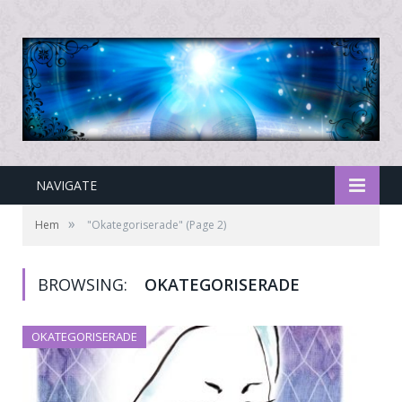
NAVIGATE
»
Hem
"Okategoriserade"
(Page 2)
BROWSING:
OKATEGORISERADE
OKATEGORISERADE