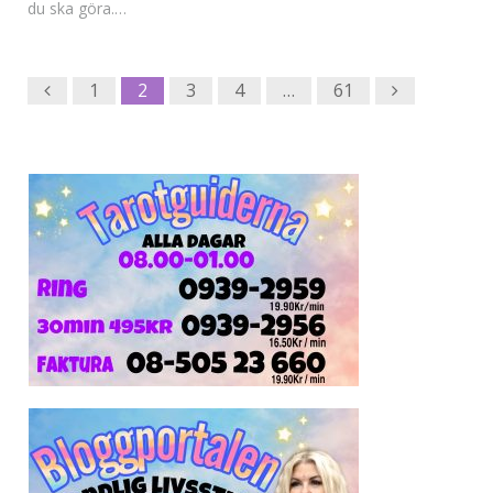
du ska göra.…
Previous
Next
1
2
3
4
…
61